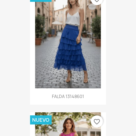
FALDA 13148601
NUEVO
favorite_border