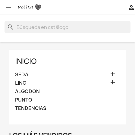


search
INICIO

SEDA

LINO
ALGODON
PUNTO
TENDENCIAS