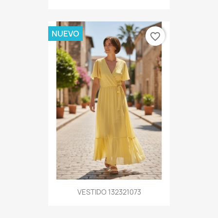
NUEVO
favorite_border
VESTIDO 132321073