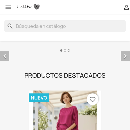


search


PRODUCTOS DESTACADOS
NUEVO
favorite_border