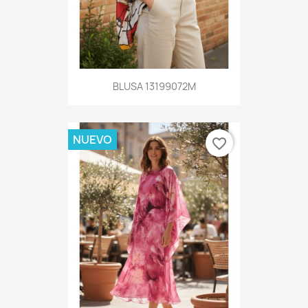
BLUSA 13199072M
NUEVO
favorite_border