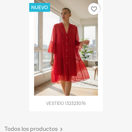
NUEVO
favorite_border
VESTIDO 132323076
Todos los productos
