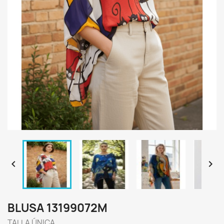


BLUSA 13199072M
TALLA ÚNICA